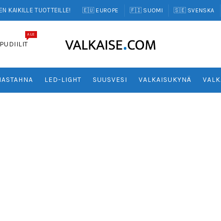
N KAIKILLE TUOTTEILLE!
🇪🇺 EUROPE
🇫🇮 SUOMI
🇸🇪 SVENSKA
ALE
PUDIILIT
ASTAHNA
LED-LIGHT
SUUSVESI
VALKAISUKYNÄ
VALK