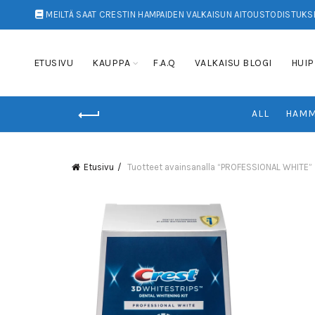
MEILTÄ SAAT CRESTIN HAMPAIDEN VALKAISUN AITOUSTODISTUKSE
ETUSIVU
KAUPPA
F.A.Q
VALKAISU BLOGI
HUIP
ALL
HAMM
Etusivu
Tuotteet avainsanalla “PROFESSIONAL WHITE”