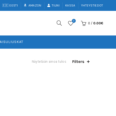
🇪🇪 EESTI
AMAZON
TILINI
KASSA
YHTEYSTIEDOT
0
0
/
0.00
€
AISULIUSKAT
Filters
Näytetään ainoa tulos