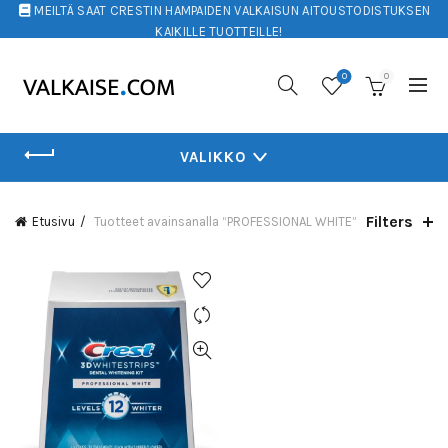
MEILTÄ SAAT CRESTIN HAMPAIDEN VALKAISUN AITOUSTODISTUKSEN
KAIKILLE TUOTTEILLE!
0
0
VALIKKO
Filters
Etusivu
Tuotteet avainsanalla “PROFESSIONAL WHITE”