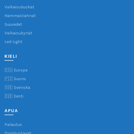
Valkaisuliuskat
Hammastahnat
Suuvedet
Valkaisukynät
Led-Light
KIELI
🇪🇺 Europe
🇫🇮 Suomi
🇸🇪 Svenska
🇪🇪 Eesti
APUA
Palautus
Toimitustavat