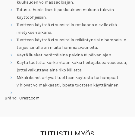
kuukauden voimassaoloajan.
Tutustu huolellisesti pakkauksen mukana tuleviin
käyttöohjeisiin.
Tuotteen käyttöä ei suositella raskaana oleville eikä
imetyksen aikana.
Tuotteen käyttöä ei suositella reikiintyneisiin hampaisiin
tai jos sinulla on muita hammasvaurioita.
Käytä liuskat perättäisinä päivinä 15 päivän ajan.
Käytä tuotetta korkeintaan kaksi hoitojaksoa vuodessa,
jottei vaikuttava aine riko kiillettä.
Mikäli ikenet ärtyvät tuotteen käytöstä tai hampaat
vihlovat voimakkaasti, lopeta tuotteen käyttäminen.
Brändi:
Crest.com
TUTUSTU MYÖS