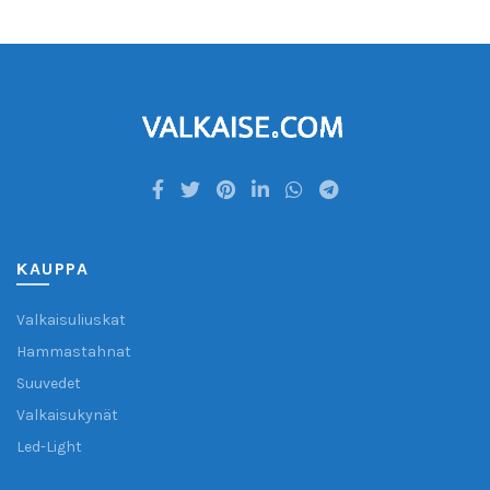
KAUPPA
Valkaisuliuskat
Hammastahnat
Suuvedet
Valkaisukynät
Led-Light