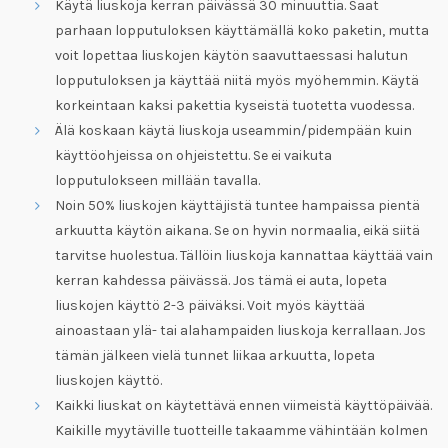
Käytä liuskoja kerran päivässä 30 minuuttia. Saat
parhaan lopputuloksen käyttämällä koko paketin, mutta
voit lopettaa liuskojen käytön saavuttaessasi halutun
lopputuloksen ja käyttää niitä myös myöhemmin. Käytä
korkeintaan kaksi pakettia kyseistä tuotetta vuodessa.
Älä koskaan käytä liuskoja useammin/pidempään kuin
käyttöohjeissa on ohjeistettu. Se ei vaikuta
lopputulokseen millään tavalla.
Noin 50% liuskojen käyttäjistä tuntee hampaissa pientä
arkuutta käytön aikana. Se on hyvin normaalia, eikä siitä
tarvitse huolestua. Tällöin liuskoja kannattaa käyttää vain
kerran kahdessa päivässä. Jos tämä ei auta, lopeta
liuskojen käyttö 2-3 päiväksi. Voit myös käyttää
ainoastaan ylä- tai alahampaiden liuskoja kerrallaan. Jos
tämän jälkeen vielä tunnet liikaa arkuutta, lopeta
liuskojen käyttö.
Kaikki liuskat on käytettävä ennen viimeistä käyttöpäivää.
Kaikille myytäville tuotteille takaamme vähintään kolmen