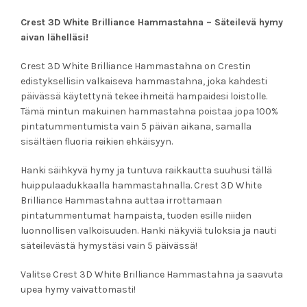
Crest 3D White Brilliance Hammastahna – Säteilevä hymy
aivan lähelläsi!
Crest 3D White Brilliance Hammastahna on Crestin
edistyksellisin valkaiseva hammastahna, joka kahdesti
päivässä käytettynä tekee ihmeitä hampaidesi loistolle.
Tämä mintun makuinen hammastahna poistaa jopa 100%
pintatummentumista vain 5 päivän aikana, samalla
sisältäen fluoria reikien ehkäisyyn.
Hanki säihkyvä hymy ja tuntuva raikkautta suuhusi tällä
huippulaadukkaalla hammastahnalla. Crest 3D White
Brilliance Hammastahna auttaa irrottamaan
pintatummentumat hampaista, tuoden esille niiden
luonnollisen valkoisuuden. Hanki näkyviä tuloksia ja nauti
säteilevästä hymystäsi vain 5 päivässä!
Valitse Crest 3D White Brilliance Hammastahna ja saavuta
upea hymy vaivattomasti!