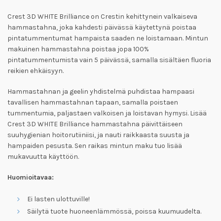
Crest 3D WHITE Brilliance on Crestin kehittynein valkaiseva
hammastahna, joka kahdesti päivässä käytettynä poistaa
pintatummentumat hampaista saaden ne loistamaan. Mintun
makuinen hammastahna poistaa jopa 100%
pintatummentumista vain 5 päivässä, samalla sisältäen fluoria
reikien ehkäisyyn.
Hammastahnan ja geelin yhdistelmä puhdistaa hampaasi
tavallisen hammastahnan tapaan, samalla poistaen
tummentumia, paljastaen valkoisen ja loistavan hymysi. Lisää
Crest 3D WHITE Brilliance hammastahna päivittäiseen
suuhygienian hoitorutiiniisi, ja nauti raikkaasta suusta ja
hampaiden pesusta. Sen raikas mintun maku tuo lisää
mukavuutta käyttöön.
Huomioitavaa:
Ei lasten ulottuville!
Säilytä tuote huoneenlämmössä, poissa kuumuudelta.