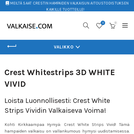
MEILTÄ SAAT CRESTIN HAMPAIDEN VALKAISUN AITOUSTODISTUKSEN
KAIKILLE TUOTTEILLE!
0
0
VALIKKO
Crest Whitestrips 3D WHITE
VIVID
Loista Luonnollisesti: Crest White
Strips Vividin Valkaiseva Voima!
Kohti Kirkkaampaa Hymyä: Crest White Strips Vivid! Tämä
hampaiden valkaisu on vallankumous hymysi uudistamisessa.