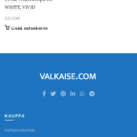
WHITE VIVID
55.00
€
Lisää ostoskoriin
KAUPPA
Valkaisuliuskat