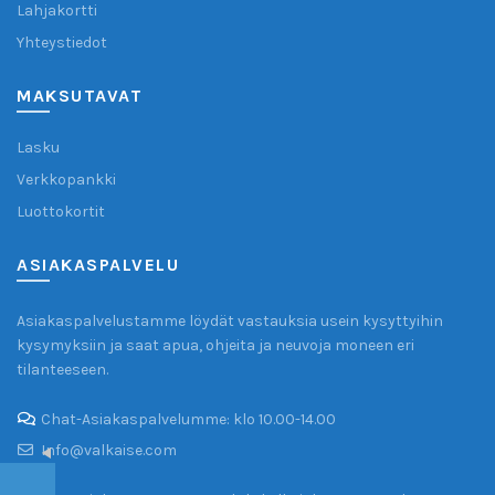
Lahjakortti
Yhteystiedot
MAKSUTAVAT
Lasku
Verkkopankki
Luottokortit
Valkaise.com
ASIAKASPALVELU
Asiakkaiden arvostelut
Asiakaspalvelustamme löydät vastauksia usein kysyttyihin
Hanna (varmistettu kirjoittaja)
16/04/2023
kysymyksiin ja saat apua, ohjeita ja neuvoja moneen eri
Google
tilanteeseen.
Nopea toimitus ja hyvä asiakaspalvelu.
Chat-Asiakaspalvelumme: klo 10.00-14.00
Info@valkaise.com
Matti (varmistettu kirjoittaja)
15/04/2023