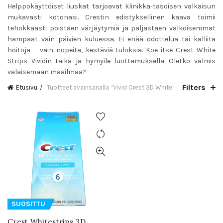
Helppokäyttöiset liuskat tarjoavat klinikka-tasoisen valkaisun
mukavasti kotonasi. Crestin edistyksellinen kaava toimii
tehokkaasti poistaen värjäytymiä ja paljastaen valkoisemmat
hampaat vain päivien kuluessa. Ei enää odottelua tai kalliita
hoitoja – vain nopeita, kestäviä tuloksia. Koe itse Crest White
Strips Vividin taika ja hymyile luottamuksella. Oletko valmis
valaisemaan maailmaa?
Filters
Etusivu
Tuotteet avainsanalla “Vivid Crest 3D White”
SUOSITTU
Crest Whitestrips 3D