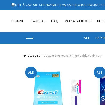
MEILTÄ SAAT CRESTIN HAMPAIDEN VALKAISUN AITOUSTODISTUKSE
ETUSIVU
KAUPPA
F.A.Q
VALKAISU BLOGI
HUIP
ALL
HAMM
Etusivu
Tuotteet avainsanalla “hampaiden valkaisu”
ALE
ALE