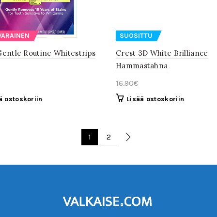
VARAINEN
SUOSITTU
Gentle Routine Whitestrips
Crest 3D White Brilliance
Hammastahna
16.90
€
ä ostoskoriin
Lisää ostoskoriin
1
2