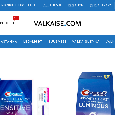
N KAIKILLE TUOTTEILLE!
🇪🇺 EUROPE
🇫🇮 SUOMI
🇸🇪 SVENSKA
ALE
PUDIILIT
ASTAHNA
LED-LIGHT
SUUSVESI
VALKAISUKYNÄ
VALK