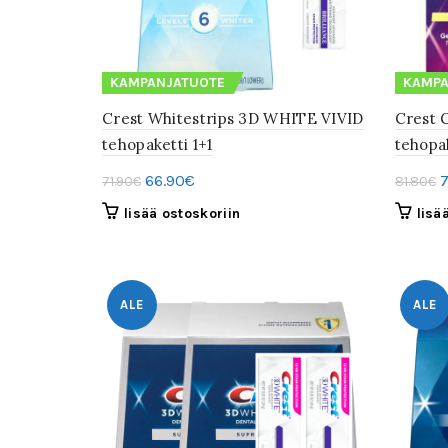
KAMPANJATUOTE
KAMPA
Crest Whitestrips 3D WHITE VIVID
Crest 
tehopaketti 1+1
tehopak
Alkuperäinen
Nykyinen
A
66.90
€
7
71.90
€
81.80
€
hinta
hinta
h
lisää ostoskoriin
lisä
oli:
on:
o
71.90€.
66.90€.
8
ALE
ALE