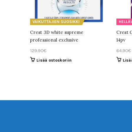
Hyvät helposti tilattavat tuotteet.
VAIKUTTAJIEN SUOSIKKI
HELLÄ
Crest 3D white supreme
Crest 
Samira (varmistettu kirjoittaja)
09/04/2023
professional exclusive
14pv
Google
Tavarat tulevat nopeasti ja ovat edullisia. Laatu on
129.90
€
64.90
€
myös loistavaa!
Lisää ostoskoriin
Lisä
Fanny (varmistettu kirjoittaja)
01/04/2023
Facebook
Edullisempi hinta kilpailijaan nähden, helppo
maksaminen ja tuote tuli hyvin nopeasti perille!
Yivonne (varmistettu kirjoittaja)
27/03/2023
Google
Tilaus ja tuotteet toimi hyvin ja nopeasti 👌