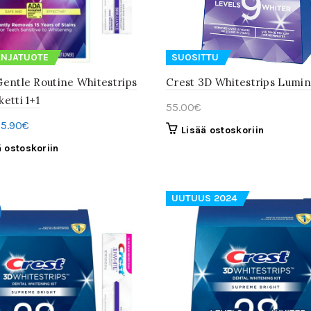
NJATUOTE
SUOSITTU
Gentle Routine Whitestrips
Crest 3D Whitestrips Lumi
etti 1+1
55.00
€
lkuperäinen
Nykyinen
5.90
€
Lisää ostoskoriin
inta
hinta
ä ostoskoriin
li:
on:
1.80€.
75.90€.
UUTUUS 2024