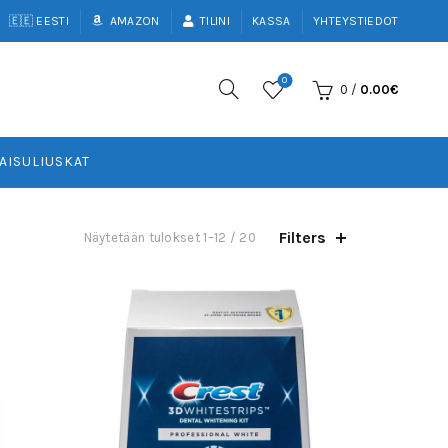
🇪🇪 EESTI
AMAZON
TILINI
KASSA
YHTEYSTIEDOT
0
0
/
0.00
€
AISULIUSKAT
Filters
Sorted
Näytetään tulokset 1–12 / 20
by
latest