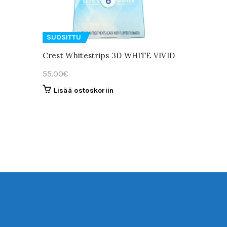
SUOSITTU
Crest Whitestrips 3D WHITE VIVID
55.00
€
Lisää ostoskoriin