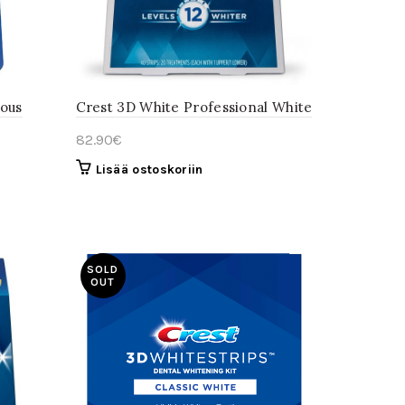
nous
Crest 3D White Professional White
82.90
€
Lisää ostoskoriin
SOLD
OUT