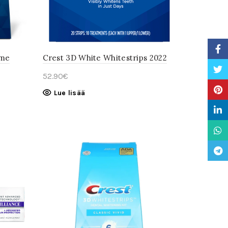
Faceb
eme
Crest 3D White Whitestrips 2022
Twitte
52.90
€
Pinter
Lue lisää
Linke
What
Teleg