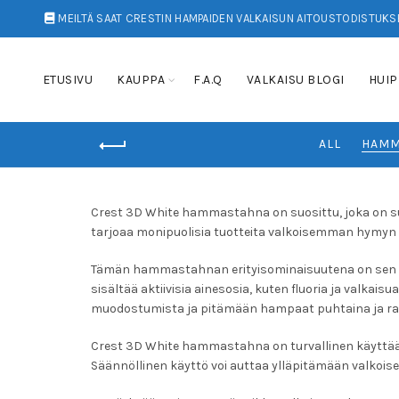
MEILTÄ SAAT CRESTIN HAMPAIDEN VALKAISUN AITOUSTODISTUKSE
ETUSIVU
KAUPPA
F.A.Q
VALKAISU BLOGI
HUIP
ALL
HAMM
Crest 3D White hammastahna on suosittu, joka on suu
tarjoaa monipuolisia tuotteita valkoisemman hymyn
Tämän hammastahnan erityisominaisuutena on sen v
sisältää aktiivisia ainesosia, kuten fluoria ja val
muodostumista ja pitämään hampaat puhtaina ja rai
Crest 3D White hammastahna on turvallinen käyttää, k
Säännöllinen käyttö voi auttaa ylläpitämään valkoi