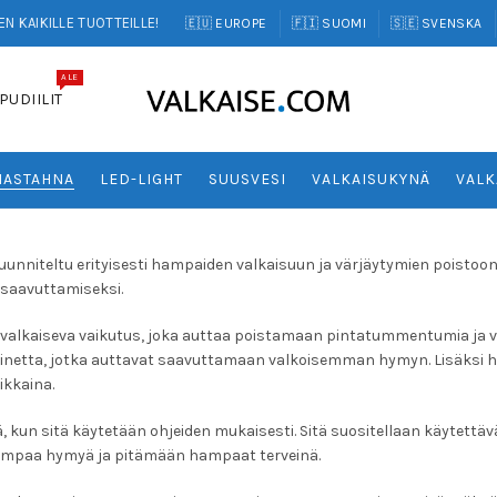
N KAIKILLE TUOTTEILLE!
🇪🇺 EUROPE
🇫🇮 SUOMI
🇸🇪 SVENSKA
ALE
PUDIILIT
ASTAHNA
LED-LIGHT
SUUSVESI
VALKAISUKYNÄ
VALK
nniteltu erityisesti hampaiden valkaisuun ja värjäytymien poistoon.
 saavuttamiseksi.
alkaiseva vaikutus, joka auttaa poistamaan pintatummentumia ja
kaisuainetta, jotka auttavat saavuttamaan valkoisemman hymyn. Lisäk
kkaina.
un sitä käytetään ohjeiden mukaisesti. Sitä suositellaan käytettäväk
sempaa hymyä ja pitämään hampaat terveinä.