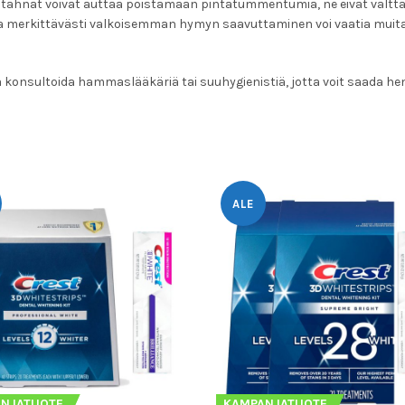
tahnat voivat auttaa poistamaan pintatummentumia, ne eivät välttä
a merkittävästi valkoisemman hymyn saavuttaminen voi vaatia muita 
konsultoida hammaslääkäriä tai suuhygienistiä, jotta voit saada he
ALE
NJATUOTE
KAMPANJATUOTE