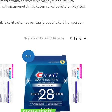
mättä valkaise syvempiä värjäymiä tai muuta
valkaisumenetelmiä, kuten valkaisulistojen käyttöä
nkilökohtaista neuvontaa ja suosituksia hampaiden
Filters
Suosituimmat
Näytetään kaikki 7 tulosta
ensin
ALE
KAMPANJATUOTE