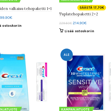
SÄÄSTÄ 17,70€
den valkaisu tehopaketti 1+1
Tuplatehopaketti 2+2
Alkuperäinen
Nykyinen
99.90
€
Alkuperäinen
Nykyinen
214.90
€
hinta
hinta
229.60
€
ä ostoskoriin
hinta
hinta
oli:
on:
Lisää ostoskoriin
oli:
on:
106.80€.
99.90€.
229.60€.
214.90€.
ALE
NJATUOTE
KAMPANJATUOTE