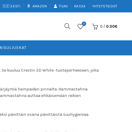
🇪🇪 EESTI
AMAZON
TILINI
KASSA
YHTEYSTIEDOT
0
0
/
0.00
€
AISULIUSKAT
 Se kuuluu Crestin 3D White -tuoteperheeseen, joka
 värjäymiä hampaiden pinnalta. Hammastahna
si hammastahna auttaa ehkäisemään reikien
si päivittäin osana päivittäistä suuhygieniaa.