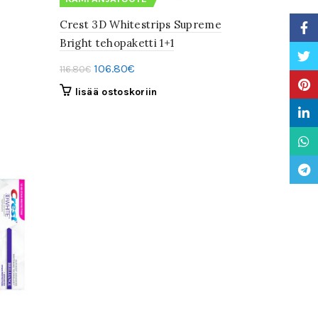
Crest 3D Whitestrips Supreme
Faceb
Bright tehopaketti 1+1
Twitte
Alkuperäinen
Nykyinen
106.80
€
116.80
€
Pinter
hinta
hinta
lisää ostoskoriin
oli:
on:
Linke
116.80€.
106.80€.
What
Teleg