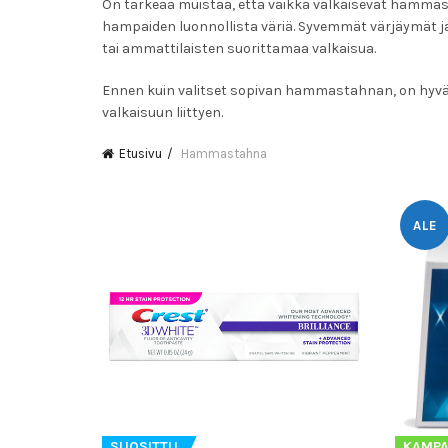
On tärkeää muistaa, että vaikka valkaisevat hammas
hampaiden luonnollista väriä. Syvemmät värjäymät j
tai ammattilaisten suorittamaa valkaisua.
Ennen kuin valitset sopivan hammastahnan, on hyvä 
valkaisuun liittyen.
Etusivu
Hammastahna
ALE
SUOSITTU
KAMPA