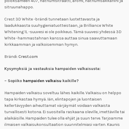
poloksameeri 407, natriumsitraatti, aromi, natriumsakkariini ja
sitruunahappo.
Crest 3D White -brändi tunnetaan luotettavasta ja
laadukkaasta suuhygieniatuotteistaan, ja Brilliance White
Whitening 1L -suuvesi ei ole poikkeus. Tämä suuvesi yhdessä 3D
White -hammastahnan kanssa auttaa sinua saavuttamaan
kirkkaamman ja valkoisemman hymyn.
Brändi:
Crest.com
Kysymyksiä ja vastauksia hampaiden valkaisusta:
– Sopiiko
hampaiden valkaisu
kaikille?
Hampaiden valkaisu soveltuu lähes kaikille. Valkaisu on helppo
tapa kirkastaa hymyä. Iän, elintapojen ja luontaisen
kellertävyyden aiheuttamat värjäymät voidaan valkaista
turvallisesti kotona. Ei suositella raskaana oleville, imettäville tai
alaikäisille. Hampaiden tulee olla ehjät ja suun terve. Tarjoamme
ilmaisen valkaisukonsultaation suunnitelmiasi varten. Kaunis