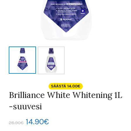
SÄÄSTÄ 14.00€
Brilliance White Whitening 1L
-suuvesi
Alkuperäinen
Nykyinen
14.90
€
28.90
€