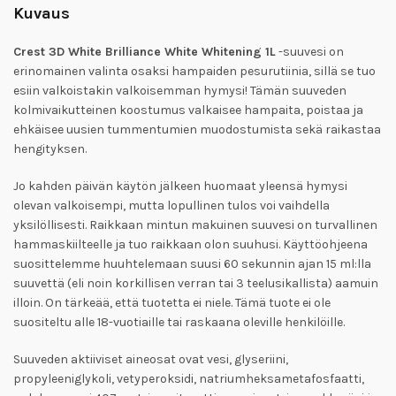
Kuvaus
Crest 3D White Brilliance White Whitening 1L
-suuvesi on
erinomainen valinta osaksi hampaiden pesurutiinia, sillä se tuo
esiin valkoistakin valkoisemman hymysi! Tämän suuveden
kolmivaikutteinen koostumus valkaisee hampaita, poistaa ja
ehkäisee uusien tummentumien muodostumista sekä raikastaa
hengityksen.
Jo kahden päivän käytön jälkeen huomaat yleensä hymysi
olevan valkoisempi, mutta lopullinen tulos voi vaihdella
yksilöllisesti. Raikkaan mintun makuinen suuvesi on turvallinen
hammaskiilteelle ja tuo raikkaan olon suuhusi. Käyttöohjeena
suosittelemme huuhtelemaan suusi 60 sekunnin ajan 15 ml:lla
suuvettä (eli noin korkillisen verran tai 3 teelusikallista) aamuin
illoin. On tärkeää, että tuotetta ei niele. Tämä tuote ei ole
suositeltu alle 18-vuotiaille tai raskaana oleville henkilöille.
Suuveden aktiiviset aineosat ovat vesi, glyseriini,
propyleeniglykoli, vetyperoksidi, natriumheksametafosfaatti,