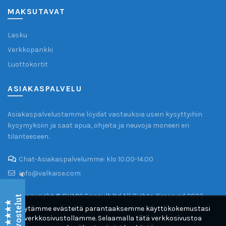
MAKSUTAVAT
Lasku
Verkkopankki
Luottokortit
Valkaise.com
ASIAKASPALVELU
Asiakkaiden arvostelut
Asiakaspalvelustamme löydät vastauksia usein kysyttyihin
Hanna (varmistettu kirjoittaja)
16/04/2023
kysymyksiin ja saat apua, ohjeita ja neuvoja moneen eri
Google
tilanteeseen.
Nopea toimitus ja hyvä asiakaspalvelu.
Chat-Asiakaspalvelumme: klo 10.00-14.00
Info@valkaise.com
Matti (varmistettu kirjoittaja)
15/04/2023
Copyright © OHMY! Consult ltd All Rights Reserved 2023.
Arvostelut
Google
Käytämme evästeitä parantaaksemme käyttökokemustasi
Nopea toimitus, myös palautus toimii hienosti.
verkkosivustollamme. Selaamalla tätä verkkosivustoa
Erinomainen
Tuotteet hyvälaatuisia.