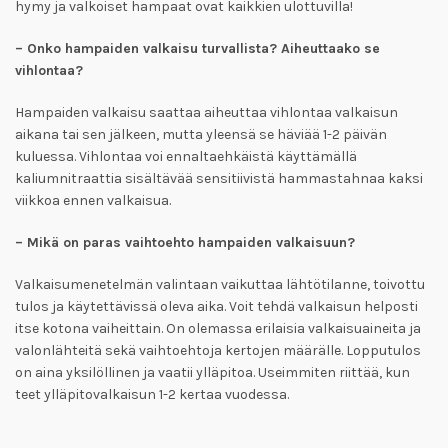
hymy ja valkoiset hampaat ovat kaikkien ulottuvilla!
– Onko hampaiden valkaisu turvallista? Aiheuttaako se
vihlontaa?
Hampaiden valkaisu saattaa aiheuttaa vihlontaa valkaisun
aikana tai sen jälkeen, mutta yleensä se häviää 1-2 päivän
kuluessa. Vihlontaa voi ennaltaehkäistä käyttämällä
kaliumnitraattia sisältävää sensitiivistä hammastahnaa kaksi
viikkoa ennen valkaisua.
– Mikä on paras vaihtoehto hampaiden valkaisuun?
Valkaisumenetelmän valintaan vaikuttaa lähtötilanne, toivottu
tulos ja käytettävissä oleva aika. Voit tehdä valkaisun helposti
itse kotona vaiheittain. On olemassa erilaisia valkaisuaineita ja
valonlähteitä sekä vaihtoehtoja kertojen määrälle. Lopputulos
on aina yksilöllinen ja vaatii ylläpitoa. Useimmiten riittää, kun
teet ylläpitovalkaisun 1-2 kertaa vuodessa.