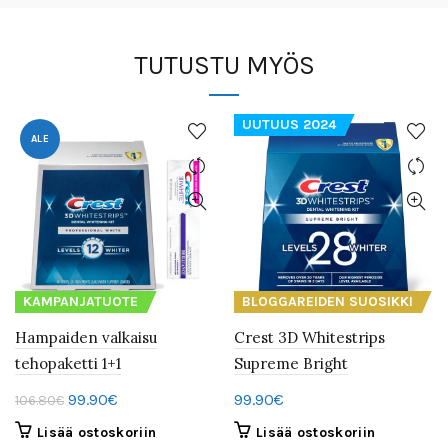
TUTUSTU MYÖS
UUTUUS 2024
ALE
KAMPANJATUOTE
BLOGGAREIDEN SUOSIKKI
Hampaiden valkaisu
Crest 3D Whitestrips
tehopaketti 1+1
Supreme Bright
Alkuperäinen
Nykyinen
99.90
€
99.90
€
106.80
€
hinta
hinta
Lisää ostoskoriin
Lisää ostoskoriin