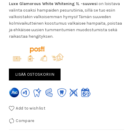
hinta
hinta
Luxe Glamorous White Whitening 1L -suuvesi
on loistava
valinta osaksi hampaiden pesurutiinia, sillä se tuo esiin
oli:
on:
valkoistakin valkoisemman hymysi! Tämän suuveden
kolmivaikutteinen koostumus valkaisee hampaita, poistaa
28.90€.
14.90€.
ja ehkäisee uusien tummentumien muodostumista sekä
raikastaa hengityksen.
LISÄÄ OSTOSKORIIN
Add to wishlist
Compare