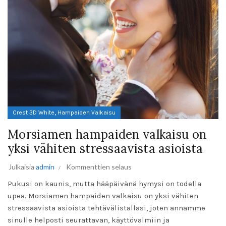
,
Crest 3D White
Hampaiden Valkaisu
Morsiamen hampaiden valkaisu on
yksi vähiten stressaavista asioista
Julkaisia
admin
Kommenttien selaus
Pukusi on kaunis, mutta hääpäivänä hymysi on todella
upea. Morsiamen
hampaiden valkaisu
on yksi vähiten
stressaavista asioista tehtävälistallasi, joten annamme
sinulle helposti seurattavan, käyttövalmiin ja