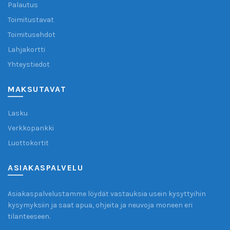
Palautus
Toimitustavat
Toimitusehdot
Lahjakortti
Yhteystiedot
MAKSUTAVAT
Lasku
Verkkopankki
Luottokortit
Valkaise.com
ASIAKASPALVELU
Asiakkaiden arvostelut
Asiakaspalvelustamme löydät vastauksia usein kysyttyihin
Hanna (varmistettu kirjoittaja)
16/04/2023
kysymyksiin ja saat apua, ohjeita ja neuvoja moneen eri
Google
tilanteeseen.
Nopea toimitus ja hyvä asiakaspalvelu.