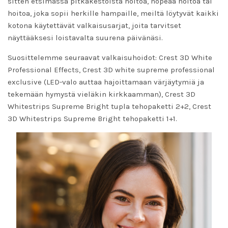
sitten etsimässä pitkäkestoista hoitoa, nopeaa hoitoa tai
hoitoa, joka sopii herkille hampaille, meiltä löytyvät kaikki
kotona käytettävät valkaisusarjat, joita tarvitset
näyttääksesi loistavalta suurena päivänäsi.
Suosittelemme seuraavat valkaisuhoidot:
Crest 3D White
Professional Effects
,
Crest 3D white supreme professional
exclusive
(LED-valo auttaa hajoittamaan värjäytymiä ja
tekemään hymystä vieläkin kirkkaamman),
Crest 3D
Whitestrips Supreme Bright tupla tehopaketti 2+2
,
Crest
3D Whitestrips Supreme Bright tehopaketti 1+1
.