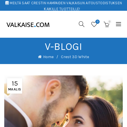
MEILTÄ SAAT CRESTIN HAMPAIDEN VALKAISUN AITOUSTODISTUKSEN
KAIKILLE TUOTTEILLE!
0
0
V-BLOGI
Home
Crest 3D White
15
MAALIS